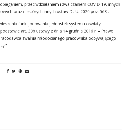
obieganiem, przeciwdziałaniem i zwalczaniem COVID-19, innych
owych oraz niektórych innych ustaw Dz.U. 2020 poz. 568 :
awieszenia funkcjonowania jednostek systemu oświaty
dstawie art. 30b ustawy z dnia 14 grudnia 2016 r. – Prawo
])) pracodawca zwalnia młodocianego pracownika odbywającego
cy.”