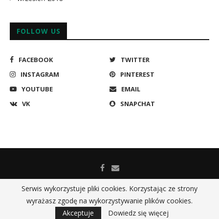
FOLLOW US
FACEBOOK
TWITTER
INSTAGRAM
PINTEREST
YOUTUBE
EMAIL
VK
SNAPCHAT
Serwis wykorzystuje pliki cookies. Korzystając ze strony
wyrażasz zgodę na wykorzystywanie plików cookies.
@2019 - All Right Reserved. Cech Gniezno ul. Tumska 15, 62-200
Gniezno
Akceptuje
Dowiedz się więcej