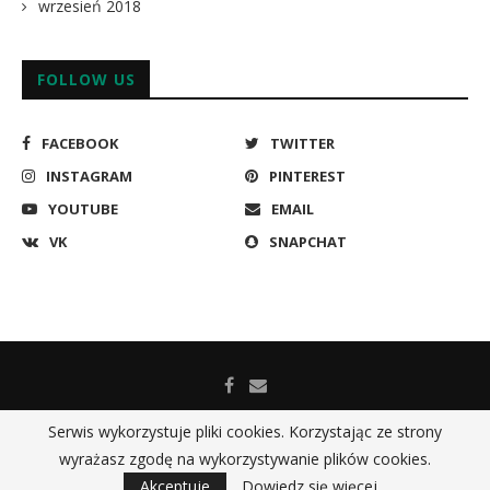
wrzesień 2018
FOLLOW US
FACEBOOK
TWITTER
INSTAGRAM
PINTEREST
YOUTUBE
EMAIL
VK
SNAPCHAT
Serwis wykorzystuje pliki cookies. Korzystając ze strony
wyrażasz zgodę na wykorzystywanie plików cookies.
@2019 - All Right Reserved. Cech Gniezno ul. Tumska 15, 62-200
Gniezno
Akceptuje
Dowiedz się więcej