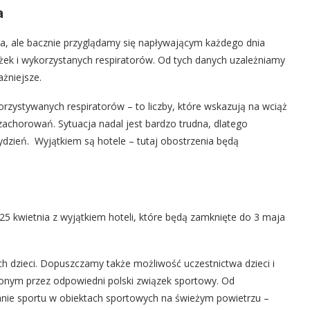
a
a, ale bacznie przyglądamy się napływającym każdego dnia
żek i wykorzystanych respiratorów. Od tych danych uzależniamy
ażniejsze.
orzystywanych respiratorów – to liczby, które wskazują na wciąż
zachorowań. Sytuacja nadal jest bardzo trudna, dlatego
dzień. Wyjątkiem są hotele – tutaj obostrzenia będą
 kwietnia z wyjątkiem hoteli, które będą zamknięte do 3 maja
ich dzieci. Dopuszczamy także możliwość uczestnictwa dzieci i
ym przez odpowiedni polski związek sportowy. Od
ianie sportu w obiektach sportowych na świeżym powietrzu –