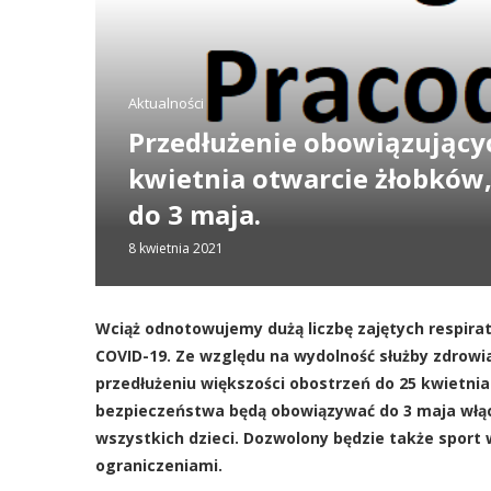
Aktualności
Przedłużenie obowiązującyc
kwietnia otwarcie żłobków,
do 3 maja.
8 kwietnia 2021
Wciąż odnotowujemy dużą liczbę zajętych respira
COVID-19. Ze względu na wydolność służby zdrowia
przedłużeniu większości obostrzeń do 25 kwietni
bezpieczeństwa będą obowiązywać do 3 maja włącz
wszystkich dzieci. Dozwolony będzie także spor
ograniczeniami.