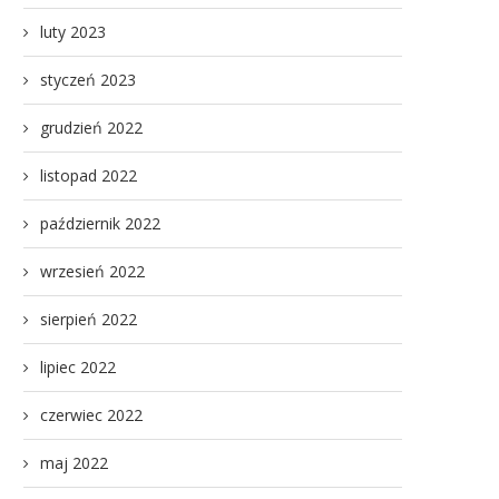
luty 2023
styczeń 2023
grudzień 2022
listopad 2022
październik 2022
wrzesień 2022
Festiwal Rzemiosła wtorek 21
Festiwal Rzemiosła rusza
wietnia 2026 r. ZAPRASZAMY!!!
Gnieźnie we wtorek 21..
sierpień 2022
17 kwietnia 2026
13 kwietnia 2026
lipiec 2022
czerwiec 2022
maj 2022