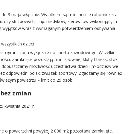
do 3 maja włącznie. Wyjątkiem są m.in. hotele robotnicze, a
podróży służbowych – np. medyków, kierowców wykonujących
alog wyjątków wraz z wymaganym potwierdzeniem odbywania
wszystkich dzieci.
jest ograniczona wyłącznie do sportu zawodowego. Wszelkie
ści. Zamknięte pozostają m.in. siłownie, kluby fitness, stoki
nia dopuszczamy możliwość uczestnictwa dzieci i młodzieży we
 odpowiedni polski związek sportowy. Zgadzamy się również
świeżym powietrzu – limit do 25 osób.
 bez zmian
5 kwietnia 2021 r.
ne o powierzchni powyżej 2 000 m2 pozostaną zamknięte.