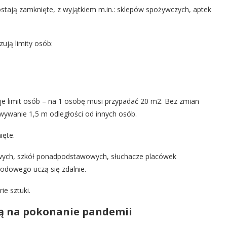
ostają zamknięte, z wyjątkiem m.in.: sklepów spożywczych, aptek
zują limity osób:
uje limit osób – na 1 osobę musi przypadać 20 m2. Bez zmian
wywanie 1,5 m odległości od innych osób.
ięte.
owych, szkół ponadpodstawowych, słuchacze placówek
odowego uczą się zdalnie.
ie sztuki.
są na pokonanie pandemii