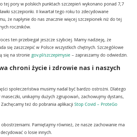
Do tej pory w polskich punktach szczepień wykonano ponad 7,7
dawki szczepionki. II kwartał tego roku to zdecydowane
emu, że napłynie do nas znacznie więcej szczepionek niż do tej
lnych roczników.
roces ten przebiegał jeszcze szybciej. Mamy nadzieję, że
 uda się zaszczepić w Polsce wszystkich chętnych. Szczegółowe
 się na stronie
gov.pl/szczepimysie
– zapraszamy do odwiedzin.
a chroni życie i zdrowie nas i naszych
ęści społeczeństwa musimy nadal być bardzo ostrożni. Dlatego
 maseczki, unikajmy dużych zgrupowań, zachowujmy dystans,
 Zachęcamy też do pobrania aplikacji
Stop Covid – ProteGo
 z obostrzeniami. Pamiętajmy również, że nasze zachowanie ma
 decydować o losie innych.