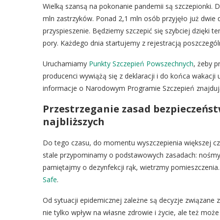
Wielką szansą na pokonanie pandemii są szczepionki. 
mln zastrzyków. Ponad 2,1 mln osób przyjęło już dwie 
przyspieszenie. Będziemy szczepić się szybciej dzięki t
pory. Każdego dnia startujemy z rejestracją poszczegó
Uruchamiamy
Punkty Szczepień Powszechnych
, żeby p
producenci wywiążą się z deklaracji i do końca wakacji
informacje o Narodowym Programie Szczepień znajdują
Przestrzeganie zasad bezpieczeństw
najbliższych
Do tego czasu, do momentu wyszczepienia większej cz
stale przypominamy o podstawowych zasadach: nośmy
pamiętajmy o dezynfekcji rąk, wietrzmy pomieszczenia.
Safe
.
Od sytuacji epidemicznej zależne są decyzje związane
nie tylko wpływ na własne zdrowie i życie, ale też może