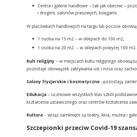
Centra i galerie handlowe – tak jak obecnie – poz
i drogerii, salonów prasowych, księgarni.
W placówkach handlowych na targu lub poczcie obowią
1 osoba na 15 m2 – w sklepach do 100 m2,
1 osoba na 20 m2 – w sklepach powyżej 100 m2.
Kult religijny
– w miejscach kultu religijnego obowiąz
pozostaje obowiązek zakrywania ust i nosa oraz zacho
Salony fryzjerskie i kosmetyczne
–pozostają zamkn
Edukacja
– uczniowie wszystkich klas szkół podstaw
kształcenia ustawicznego oraz centrów kształcenia zaw
Kultura
– wciąż zamknięte są teatry, kina, muzea i galer
Szczepionki przeciw Covid-19 szan