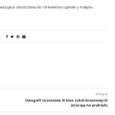
azujace-obostrzenia-do-18-kwietnia-szpitale-z-malymi-
kolejny
Uwaga!!! Uczniowie III klas szkół branżowych
wracają na praktyki